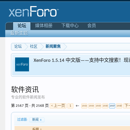
媒体相册
下载中心
会员
论坛
最新主题
论坛
社区
新闻聚焦
XenForo 1.5.14 中文版——支持中文搜索
软件资讯
专业的软件新闻发布
第 2567 页 - 共 2568 页
< 上一页
1
←
下
2563
2564
2565
2566
2567
2568
过滤器:
新闻
x
标题 ↓