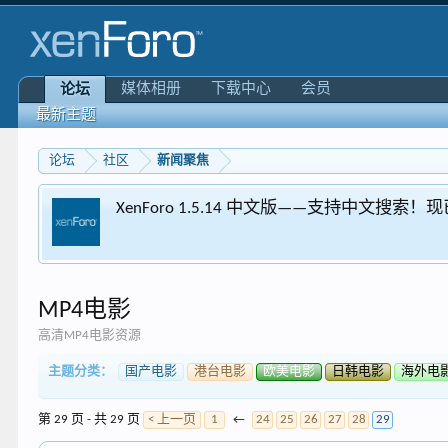
媒体相册
下载中心
会员
论坛
最新主题
论坛
社区
新闻聚焦
XenForo 1.5.14 中文版——支持中文搜索
MP4电影
高清MP4电影资源
主题分类：
国产电影
港台电影
欧美电影
日韩电影
海外电
第 29 页 - 共 29 页
< 上一页
1
←
24
25
26
27
28
29