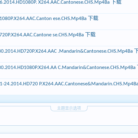
Ep26.2014.HD1080P. X264.AAC.Cantonese.CHS.Mp4Ba 下载
1080P.X264.AAC.Canton ese.CHS.Mp4Ba 下载
720P.X264.AAC.Cantone se.CHS.Mp4Ba 下载
.2014.HD720P.X264.AAC .Mandarin&Cantonese.CHS.Mp4Ba
.2014.HD1080P.X264.AA C.Mandarin&Cantonese.CHS.Mp4B
.Ep01-24.2014.HD720 P.X264.AAC.Cantonese&Mandarin.CHS.Mp
主题显示选项