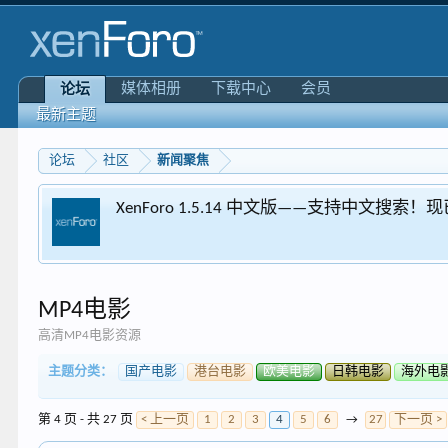
媒体相册
下载中心
会员
论坛
最新主题
论坛
社区
新闻聚焦
XenForo 1.5.14 中文版——支持中文搜索
MP4电影
高清MP4电影资源
主题分类：
国产电影
港台电影
欧美电影
日韩电影
海外电
第 4 页 - 共 27 页
< 上一页
1
2
3
4
5
6
→
27
下一页 >