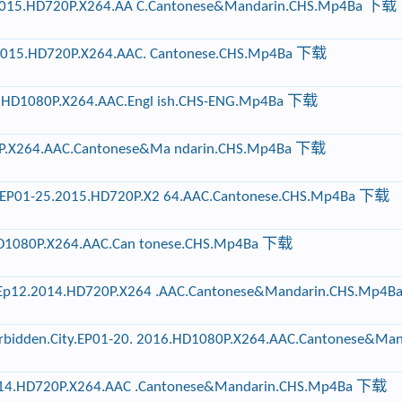
.2015.HD720P.X264.AA C.Cantonese&Mandarin.CHS.Mp4Ba 下载
2015.HD720P.X264.AAC. Cantonese.CHS.Mp4Ba 下载
HD1080P.X264.AAC.Engl ish.CHS-ENG.Mp4Ba 下载
.X264.AAC.Cantonese&Ma ndarin.CHS.Mp4Ba 下载
P01-25.2015.HD720P.X2 64.AAC.Cantonese.CHS.Mp4Ba 下载
HD1080P.X264.AAC.Can tonese.CHS.Mp4Ba 下载
Ep12.2014.HD720P.X264 .AAC.Cantonese&Mandarin.CHS.Mp4
idden.City.EP01-20. 2016.HD1080P.X264.AAC.Cantonese&Manda
2014.HD720P.X264.AAC .Cantonese&Mandarin.CHS.Mp4Ba 下载