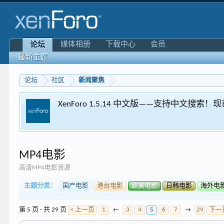
媒体相册
下载中心
会员
论坛
最新主题
论坛
社区
新闻聚焦
XenForo 1.5.14 中文版——支持中文搜索
MP4电影
高清MP4电影资源
主题分类：
国产电影
港台电影
欧美电影
日韩电影
海外电
第 5 页 - 共 29 页
< 上一页
1
←
3
4
5
6
7
→
29
下一页