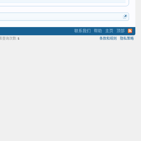
联系我们
帮助
主页
顶部
库查询次数:
5
条款和规则
隐私策略