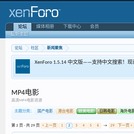
媒体相册
下载中心
会员
论坛
最新主题
论坛
社区
新闻聚焦
XenForo 1.5.14 中文版——支持中文搜索
MP4电影
高清MP4电影资源
主题分类：
国产电影
港台电影
欧美电影
日韩电影
海外电
第 2 页 - 共 29 页
< 上一页
1
2
3
4
5
6
→
29
下一页 >