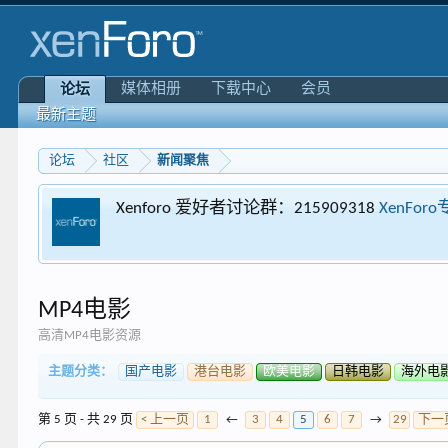
媒体相册
下载中心
会员
论坛
最新主题
论坛
社区
新闻聚焦
Xenforo 爱好者讨论群：215909318
XenFor
MP4电影
高清MP4电影资源
主题分类：
国产电影
港台电影
欧美电影
日韩电影
海外电
第 5 页 - 共 29 页
< 上一页
1
←
3
4
5
6
7
→
29
下一页