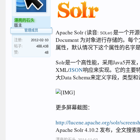
漂亮的石头
版主
Apache Solr (读音:
是一个开源的
管理成员
SOLer)
Document 为对象进行存储的。每个
注册:
2012-02-10
属性，默认情况下这个属性的名字是 id，在
帖子:
488,438
赞:
48
Solr是一个高性能，采用Java5开发
XML/
JSON
响应来实现。它的主要
大Data Schema来定义字段，
更多屏幕截图：
http://lucene.apache.org/solr/screens
Apache Solr 4.10.2 发布，全
漂亮的石头
,
2014-11-03