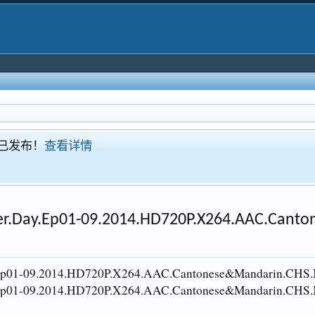
！现已发布！
查看详情
.Day.Ep01-09.2014.HD720P.X264.AAC.Can
Ep01-09.2014.HD720P.X264.AAC.Cantonese&Mandarin.
Ep01-09.2014.HD720P.X264.AAC.Cantonese&Mandarin.