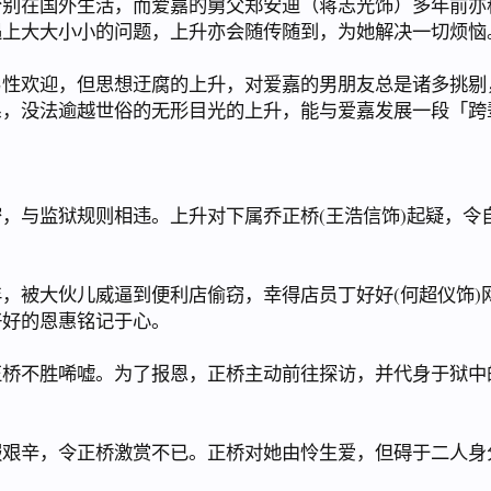
在国外生活，而爱嘉的舅父郑安迪（蒋志光饰）多年前亦
遇上大大小小的问题，上升亦会随传随到，为她解决一切烦恼
欢迎，但思想迂腐的上升，对爱嘉的男朋友总是诸多挑剔
系，没法逾越世俗的无形目光的上升，能与爱嘉发展一段「跨
与监狱规则相违。上升对下属乔正桥(王浩信饰)起疑，令
被大伙儿威逼到便利店偷窃，幸得店员丁好好(何超仪饰)
好好的恩惠铭记于心。
不胜唏嘘。为了报恩，正桥主动前往探访，并代身于狱中的
辛，令正桥激赏不已。正桥对她由怜生爱，但碍于二人身