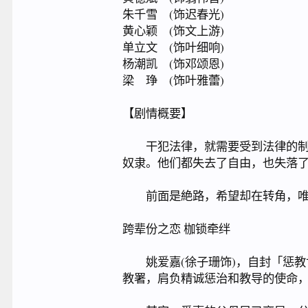
朱千雪 (饰迟春光)
黄心颖 (饰文上游)
单立文 (饰叶细响)
杨潮凯 (饰邓颂恩)
梁 琤 (饰叶雅蕾)
【剧情概要】
干犯法律，就需要受到法律的制裁
奴隶。他们都失去了自由，也失落
前面是絶路，希望却在转角，唯独
跨辈份之恋 枷锁牵绊
姚爱嘉(徐子珊饰)，自封「惩教
教署，肩负精诚惩治和教导的使命