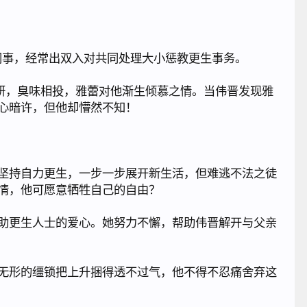
同事，经常出双入对共同处理大小惩教更生事务。
研，臭味相投，雅蕾对他渐生倾慕之情。当伟晋发现雅
心暗许，但他却懵然不知！
坚持自力更生，一步一步展开新生活，但难逃不法之徒
情，他可愿意牺牲自己的自由？
助更生人士的爱心。她努力不懈，帮助伟晋解开与父亲
无形的缰锁把上升捆得透不过气，他不得不忍痛舍弃这