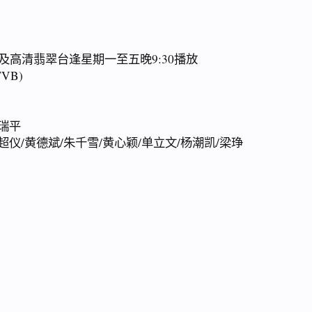
翡翠台及高清翡翠台逢星期一至五晚9:30播放
VB)
许瑞平
超仪/黄德斌/朱千雪/黄心颖/单立文/杨潮凯/梁琤