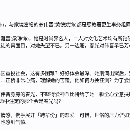
，与家境富裕的翁伟晋(黄德斌饰)都是惩教署更生事务组
蕾(梁琤饰)，她是时尚界名人，二人对文化艺术均有所钻
之徒的真面目，对她失望不已。另一边厢，春光对伟晋早已芳
重投社会，这有多困难？好好体会最深。她刑满出狱后，
……正桥非常心痛，理解她的苦楚，他如何力挽狂澜？为了爱
晋身旁的春光，不晓得爱神丘比特给了她一颗全心全意扶
晋命中注定的那个会是春光吗？
感，携手展开「跨辈份」的恋爱。可惜，世俗的压力俨如
弱也感到气愤。