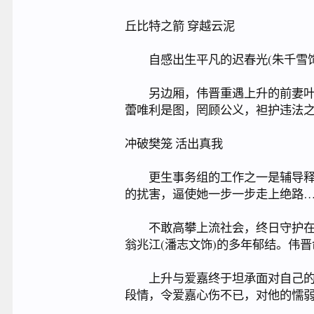
丘比特之箭 穿越云泥
自感出生平凡的迟春光(朱千雪饰)
另边厢，伟晋重遇上升的前妻叶雅
蕾唯利是图，罔顾公义，袒护违法
冲破樊笼 活出真我
更生事务组的工作之一是辅导释囚
的扰害，逼使她一步一步走上绝路
不敢高攀上流社会，终日守护在伟
翁兆江(潘志文饰)的多年郁结。伟
上升与爱嘉终于坦承面对自己的情
段情，令爱嘉心伤不已，对他的懦