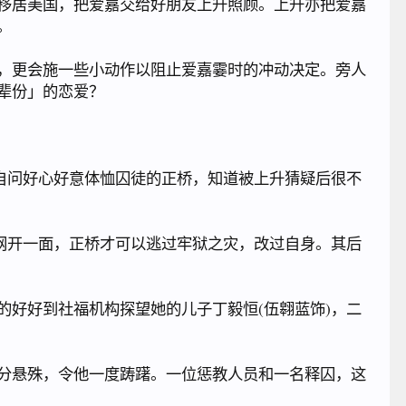
移居美国，把爱嘉交给好朋友上升照顾。上升亦把爱嘉
。
，更会施一些小动作以阻止爱嘉霎时的冲动决定。旁人
辈份」的恋爱？
自问好心好意体恤囚徒的正桥，知道被上升猜疑后很不
网开一面，正桥才可以逃过牢狱之灾，改过自身。其后
好好到社福机构探望她的儿子丁毅恒(伍翱蓝饰)，二
分悬殊，令他一度踌躇。一位惩教人员和一名释囚，这