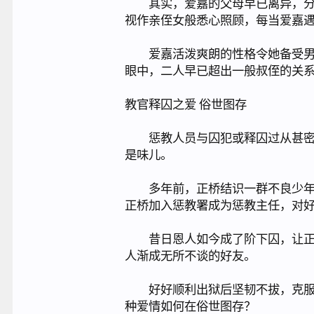
其实，爱嘉的父母早已离异，分别
视作亲侄女般悉心照顾，每当爱嘉
爱嘉活泼爽朗的性格令她备受男性
眼中，二人早已超出一般叔侄的关
教官释囚之爱 俗世图存
惩教人员与囚犯或释囚过从甚密，
是味儿。
多年前，正桥结识一群不良少年，
正桥加入惩教署成为惩教主任，对
昔日恩人如今成了阶下囚，让正桥
人渐成无所不谈的好友。
好好顺利出狱后坚韧不拔，克服艰
种爱情如何在俗世图存？