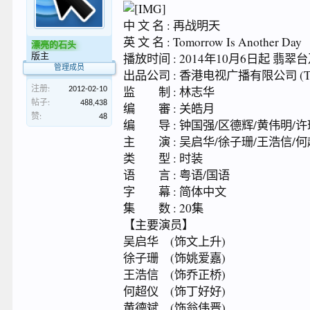
中 文 名 : 再战明天
英 文 名 : Tomorrow Is Another Day
漂亮的石头
播放时间 : 2014年10月6日起 
版主
管理成员
出品公司 : 香港电视广播有限公司 (T
监 制 : 林志华
注册:
2012-02-10
帖子:
488,438
编 審 : 关皓月
赞:
48
编 导 : 钟国强/区德辉/黄伟明/
主 演 : 吴启华/徐子珊/王浩信/何
类 型 : 时装
语 言 : 粤语/国语
字 幕 : 简体中文
集 数 : 20集
【主要演员】
吴启华 (饰文上升)
徐子珊 (饰姚爱嘉)
王浩信 (饰乔正桥)
何超仪 (饰丁好好)
黄德斌 (饰翁伟晋)