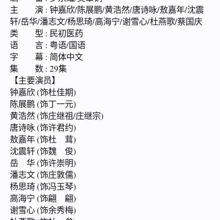
主 演 : 钟嘉欣/陈展鹏/黄浩然/唐诗咏/敖嘉年/沈震
轩/岳华/潘志文/杨思琦/高海宁/谢雪心/杜燕歌/蔡国庆
类 型 : 民初医药
语 言 : 粤语/国语
字 幕 : 简体中文
集 数 : 29集
【主要演员】
钟嘉欣 (饰杜佳期)
陈展鹏 (饰丁一元)
黄浩然 (饰庄继祖/庄继宗)
唐诗咏 (饰许君约)
敖嘉年 (饰杜 茸)
沈震轩 (饰魏 俊)
岳 华 (饰许崇明)
潘志文 (饰庄敦儒)
杨思琦 (饰冯玉琴)
高海宁 (饰翩 翩)
谢雪心 (饰余秀梅)