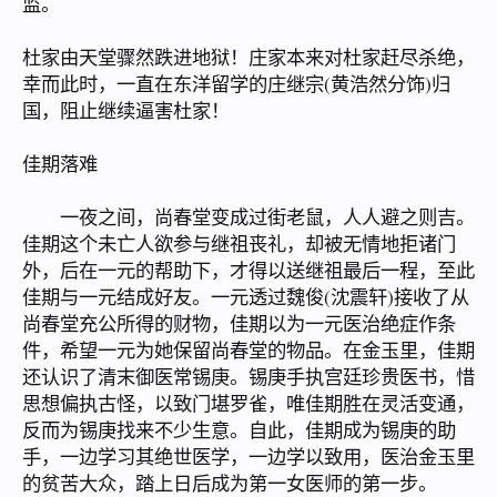
监。
杜家由天堂骤然跌进地狱！庄家本来对杜家赶尽杀绝，
幸而此时，一直在东洋留学的庄继宗(黄浩然分饰)归
国，阻止继续逼害杜家！
佳期落难
一夜之间，尚春堂变成过街老鼠，人人避之则吉。
佳期这个未亡人欲参与继祖丧礼，却被无情地拒诸门
外，后在一元的帮助下，才得以送继祖最后一程，至此
佳期与一元结成好友。一元透过魏俊(沈震轩)接收了从
尚春堂充公所得的财物，佳期以为一元医治绝症作条
件，希望一元为她保留尚春堂的物品。在金玉里，佳期
还认识了清末御医常锡庚。锡庚手执宫廷珍贵医书，惜
思想偏执古怪，以致门堪罗雀，唯佳期胜在灵活变通，
反而为锡庚找来不少生意。自此，佳期成为锡庚的助
手，一边学习其绝世医学，一边学以致用，医治金玉里
的贫苦大众，踏上日后成为第一女医师的第一步。