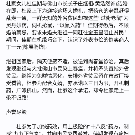
杜家女儿杜佳期与佛山市长长子庄继祖(黄浩然饰)结婚
在即，杜家上下为迎接这场大婚礼，把药仓的老鼠赶得
乱走一通，一群无知的外省贫民却视这些“过街老鼠”为
灵丹妙药，伺机抢鼠，“以鼠入药”！佳期得悉后，不顾
婚前禁忌，要求未婚夫继祖一同赶往金玉里阻止贫民！
期间，佳期在机缘巧合下，认识了外表市侩的倒卖商人
丁一元(陈展鹏饰)。
继祖回家后，隔天便感不适，被送到尚春堂诊治。其后
发现继祖与大批佛山市民染上春瘟，并将矛头直指外省
贫民。继祖为免群情恶化，安排外省贫民留在市政厅接
受看管，杜参为配合女婿，亦承诺以三日为限，开机制
药，广派佛山。然而，杜参这个承诺，却令杜家走上一
条不归路！
声誉尽毁
杜参为了加快药效，用上极险的“十八反”药方，制
成“九九正气丸”，并向市民免费派发。佳期发现有病妇