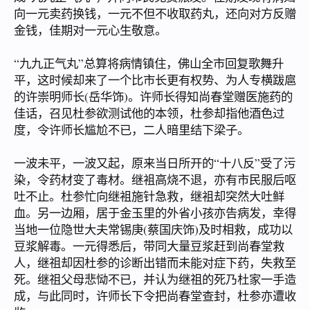
向一元卖药换钱，一元不但不收取药丸，还向对方反赠
金钱，佳期对一元心生敬意。
“九九正气丸”总算将病情镇住，佛山全市回复歌舞升
平，这时候却来了一个比市长更有权势、为人专横跋扈
的许崇明师长(岳华饰)。许师长得知尚春堂赠医施药的
佳话，召见杜参欲测试他的本领，杜参却指他酒色过
度，令许师长尴尬不已，二人暗里结下梁子。
一波未平，一波又起，原来当日所开的“十八反”受了污
染，令药材变了毒材。继袓高烧不退，亦有市民服后呕
吐不止。杜参忙向继袓施针急救，继袓却突然大吐鲜
血。另一边厢，居于金玉里的外省小孩亦告病发，幸得
当地一位隐世大夫常锡庚(蔡国庆饰)及时相救，成功以
豆浆解毒。一元得悉后，带同大量豆浆赶到尚春堂救
人，继祖却因杜参的诊断出错而未能对症下药，失救至
死。继祖父母悲恸不已，并认为继祖的死乃杜家一手造
成，与此同时，许师长下令把尚春堂查封，杜参亦遭收