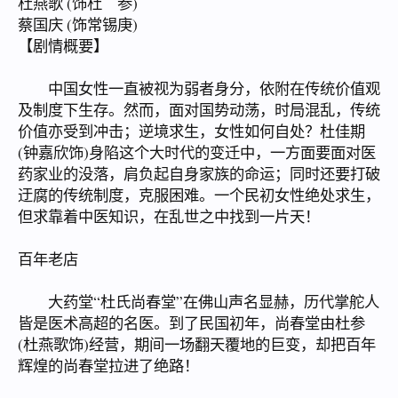
杜燕歌 (饰杜 参)
蔡国庆 (饰常锡庚)
【剧情概要】
中国女性一直被视为弱者身分，依附在传统价值观
及制度下生存。然而，面对国势动荡，时局混乱，传统
价值亦受到冲击；逆境求生，女性如何自处？杜佳期
(钟嘉欣饰)身陷这个大时代的变迁中，一方面要面对医
药家业的没落，肩负起自身家族的命运；同时还要打破
迂腐的传统制度，克服困难。一个民初女性绝处求生，
但求靠着中医知识，在乱世之中找到一片天！
百年老店
大药堂“杜氏尚春堂”在佛山声名显赫，历代掌舵人
皆是医术高超的名医。到了民国初年，尚春堂由杜参
(杜燕歌饰)经营，期间一场翻天覆地的巨变，却把百年
辉煌的尚春堂拉进了绝路！