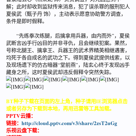
解；此时却收到监狱传来消息，犯了误杀罪的服刑犯人
夏侯武（甄子丹 饰），主动表示愿意协助警方调查，
条件是即时假释。
“先练拳次练腿，后擒拿用兵器，由内而外”，夏侯
武断言凶手行凶目的并非寻仇，且会继续犯案。果然，
号称北腿王、擒拿王、兵器王的武术界精英相继遇害，
均死于各自成名的武功之下。得到夏侯武提供线索，以
及现场遗下的仿古暗器“堂前燕”，陆玄心终于发现凶手
藏身之所，这时夏侯武却违反假释令突然失踪。
BT种子下载在页面的左上角，种子请用IE浏览器点击
或者另存为下载到本地，再用迅雷等工具加载。
PPTV云播：
链接：
http://cloud.pptv.com/v3/share/2zsT2uGg
乐视云盘下载：