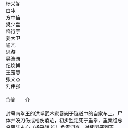
杨采妮
白冰
方中信
樊少皇
释行宇
姜大卫
喻亢
思漩
吴浩康
纪焕博
王嘉慧
张文杰
刘伟强
◎簡 介
封号南拳王的洪拳武术家暴毙于隧道中的自家车上，尸
体并没刀伤或枪伤痕迹，初步监定死于重拳，重案组总
督察陆玄心（杨采妮 饰）负责调查，对死因感到不