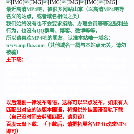
最近高清MP4吧，被很多网站山寨（以高清MP4吧等
名义的站点，或者域名相似之类）
我们始终没有也不会要求捐助、办理会员等等这些利益
行为，也没有QQ群号、博客、微博等等，
所以请喜欢MP4吧的朋友，认准本站唯一域名：
www.mp4ba.com
（其他域名一概与本站点无关，请勿
被骗）
主下载：
BT种子下载在页面的左上角，种子请用IE浏
览器点击或者另存为下载到本地，再用BT软件或者迅
雷等工具加载。
请大家尽量用种子下载，如果喜欢在线观看的，可以使
用种子或者磁力链接把资源离线到各种云盘或者使用迅
雷影音等支持种子加载的播放器。
以后港剧一律发布粤语，这样可以早点发布，如果有人
匹配出对应的该版本国语，将提供外挂国语音轨下载
（自己没时间去剪辑匹配，请见谅）
百度云盘下载：（下载后，请把拓展名MP41改成MP4
即可）