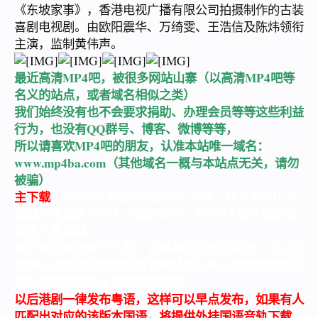
《东坡家事》，香港电视广播有限公司拍摄制作的古装
喜剧电视剧。由欧阳震华、万绮雯、王浩信及陈炜领衔
主演，监制黄伟声。
最近高清MP4吧，被很多网站山寨（以高清MP4吧等
名义的站点，或者域名相似之类）
我们始终没有也不会要求捐助、办理会员等等这些利益
行为，也没有QQ群号、博客、微博等等，
所以请喜欢MP4吧的朋友，认准本站唯一域名：
www.mp4ba.com
（其他域名一概与本站点无关，请勿
被骗）
主下载
：BT种子下载在页面的左上角，种子请用IE浏
览器点击或者另存为下载到本地，再用BT软件或者迅
雷等工具加载。
请大家尽量用种子下载，如果喜欢在线观看的，可以使
用种子或者磁力链接把资源离线到各种云盘或者使用迅
雷影音等支持种子加载的播放器。
以后港剧一律发布粤语，这样可以早点发布，如果有人
匹配出对应的该版本国语，将提供外挂国语音轨下载