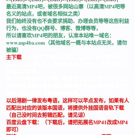
最近高清MP4吧，被很多网站山寨（以高清MP4吧等
名义的站点，或者域名相似之类）
我们始终没有也不会要求捐助、办理会员等等这些利益
行为，也没有QQ群号、博客、微博等等，
所以请喜欢MP4吧的朋友，认准本站唯一域名：
www.mp4ba.com
（其他域名一概与本站点无关，请勿
被骗）
主下载
：BT种子下载在页面的左上角，种子请用IE浏
览器点击或者另存为下载到本地，再用BT软件或者迅
雷等工具加载。
请大家尽量用种子下载，如果喜欢在线观看的，可以使
用种子或者磁力链接把资源离线到各种云盘或者使用迅
雷影音等支持种子加载的播放器。
以后港剧一律发布粤语，这样可以早点发布，如果有人
匹配出对应的该版本国语，将提供外挂国语音轨下载
（自己没时间去剪辑匹配，请见谅）
百度云盘下载：（下载后，请把拓展名MP41改成MP4
即可）