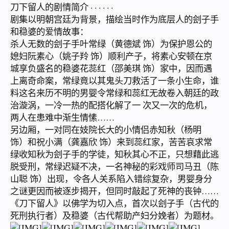
刀下留人的剧情简介 · · · · · ·
剧集以明朝宫廷为背景，描绘当时作为底层人的刽子手
和稳婆的爱情故事：
杀人无数的刽子手叶常绿（黄德斌 饰）为保护恩公的
媳妇阮素心（姚子羚 饰）顺利产子，将素心安顿在京
城享负盛名的稳婆花蕊红（邵美琪 饰）家中，因而遇
上离奇命案，常绿竟以其鬼头刀救活了一条小生命，谁
料这名来历不明的男婴令常绿和蕊红无故卷入朝廷的政
治漩涡，一冷一热的配搭化解了一 次又一次的危机，
两人在患难中渐生情愫……
另边厢，一对同在妓院长大的小情侣赤知秋（杨明
饰）和祝小满（龚嘉欣 饰）来到蕊红家，苦苦哀求常
绿收知秋为刽子手的学徒，知秋其心不正，只想藉此逃
脱受刑，常绿迟疑不决，一名神秘的彩戏师司马丑（陈
山聪 饰）出现，令各人关系陷入错综复杂，男婴身分
之谜更因而被逐步揭开，但同时敲起了死神的丧钟……
《刀下留人》以佛学为切入点，首次以刽子手（古代的
死刑执行者）及稳婆（古代帮助产妇分娩者）为题材。