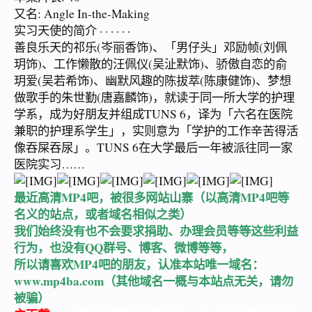
又名: Angle In-the-Making
实习天使的简介 · · · · · ·
善良乐天的祁乐(岑丽香饰)、「男仔头」邓励帧(刘佩
玥饰)、工作懒散的汪佩仪(吴沚默饰)、骄傲自恋的俞
玥爱(吴若希饰)、幽默风趣的陈拔萃(陈康健饰)、梦想
做歌手的朱世勤(唐嘉麟饰)，就读于同一所大学的护理
学系，成为好朋友并组成TUNS 6，译为「六名在医院
兼职的护理系学生」，实则意为「学护的工作辛苦得活
像吞屎吞尿」。TUNS 6在大学最后一年被派往同一家
医院实习……
最近高清MP4吧，被很多网站山寨（以高清MP4吧等
名义的站点，或者域名相似之类）
我们始终没有也不会要求捐助、办理会员等等这些利益
行为，也没有QQ群号、博客、微博等等，
所以请喜欢MP4吧的朋友，认准本站唯一域名：
www.mp4ba.com
（其他域名一概与本站点无关，请勿
被骗）