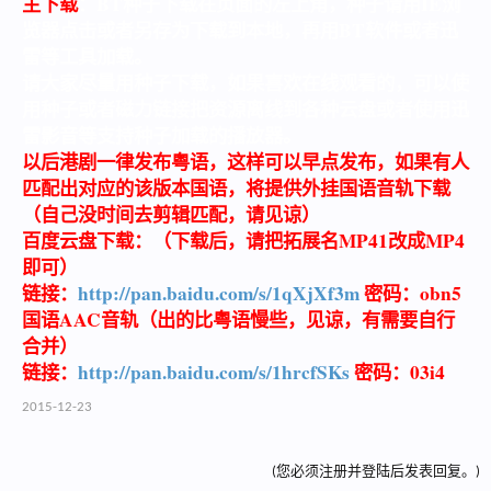
主下载
：BT种子下载在页面的左上角，种子请用IE浏
览器点击或者另存为下载到本地，再用BT软件或者迅
雷等工具加载。
请大家尽量用种子下载，如果喜欢在线观看的，可以使
用种子或者磁力链接把资源离线到各种云盘或者使用迅
雷影音等支持种子加载的播放器。
以后港剧一律发布粤语，这样可以早点发布，如果有人
匹配出对应的该版本国语，将提供外挂国语音轨下载
（自己没时间去剪辑匹配，请见谅）
百度云盘下载：（下载后，请把拓展名MP41改成MP4
即可）
链接：
http://pan.baidu.com/s/1qXjXf3m
密码：obn5
国语AAC音轨（出的比粤语慢些，见谅，有需要自行
合并）
链接：
http://pan.baidu.com/s/1hrcfSKs
密码：03i4
2015-12-23
(您必须注册并登陆后发表回复。)