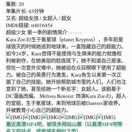
集数: 20
单集片长: 43分钟
又名: 超级女孩 / 女超人 / 超女
IMDb链接: tt4016454
超级少女 第一季的剧情简介 · · · · · ·
Kara Zor-El生于氪星球（planet Krypton），多年前星
球毁灭的时候她逃到地球来，一直隐藏自己的超能力。
如今24岁，Kara觉得不能使用与生俱来的能力就像权
利被剥夺，在她美丽的脸庞底下，她不知道自己是谁。
但在一次意外灾难中，她被迫在众目睽睽下使用了超能
力。被自己的英勇行为激发，Kara有生以来第一次正
面了自己的技能。她开始帮助城市里的人们，人们也注
意到了她，甚至给她一个新名字：女超人。该剧基于
DC漫画改编。 Melissa Benoist: 饰演Kara Zor-El，超人
的堂姐，生于氪星球，来到地球后被Danvers家收养，
并被教育小心自己的超能力。
最近高清MP4吧，被很多网站山寨（以高清MP4吧等
名义的站点，或者域名相似之类）