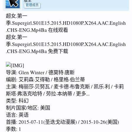
版主
管理成员
超女.第一
季.Supergirl.S01E15.2015.HD1080P.X264.AAC.English
.CHS-ENG.Mp4Ba 在线观看
超女.第一
季.Supergirl.S01E15.2015.HD1080P.X264.AAC.English
.CHS-ENG.Mp4Ba 免费下载
导演: Glen Winter / 德莫特·唐斯
编剧: 艾莉森·艾得勒 / 格里格·伯兰蒂
主演: 梅丽莎·贝努瓦 / 麦卡德·布鲁克斯 / 凯乐·利 / 卡莉
斯塔·弗洛克哈特 / 劳拉·本纳蒂 / 更多...
类型: 科幻
制片国家/地区: 美国
语言: 英语
首播: 2015-07-11(圣迭戈动漫展) / 2015-10-26(美国)
季数: 1