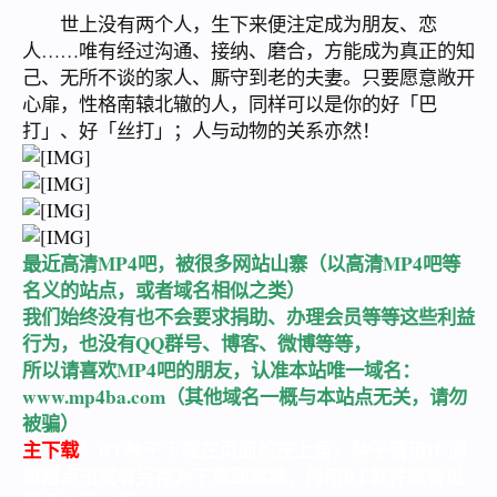
世上没有两个人，生下来便注定成为朋友、恋
人……唯有经过沟通、接纳、磨合，方能成为真正的知
己、无所不谈的家人、厮守到老的夫妻。只要愿意敞开
心扉，性格南辕北辙的人，同样可以是你的好「巴
打」、好「丝打」；人与动物的关系亦然！
最近高清MP4吧，被很多网站山寨（以高清MP4吧等
名义的站点，或者域名相似之类）
我们始终没有也不会要求捐助、办理会员等等这些利益
行为，也没有QQ群号、博客、微博等等，
所以请喜欢MP4吧的朋友，认准本站唯一域名：
www.mp4ba.com
（其他域名一概与本站点无关，请勿
被骗）
主下载
：BT种子下载在页面的左上角，种子请用IE浏
览器点击或者另存为下载到本地，再用BT软件或者迅