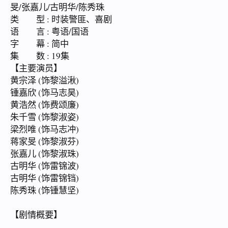
旻/张嘉儿/古明华/陈秀珠
类 型 : 时装警匪、喜剧
语 言 : 粤语/国语
字 幕 : 简中
集 数 : 19集
【主要演员】
黄宗泽 (饰黎溢湫)
锺嘉欣 (饰马志昊)
黄浩然 (饰费颂廉)
朱千雪 (饰黎淑姿)
梁烈唯 (饰马志冲)
蒋家旻 (饰黎淑芬)
张嘉儿 (饰黎淑珠)
古明华 (饰雷锦波)
古明华 (饰雷锦铛)
陈秀珠 (饰锺慧坚)
【剧情概要】