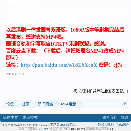
雷等工具加载。
请大家尽量用种子下载，如果喜欢在线观看的，可以使
用种子或者磁力链接把资源离线到各种云盘或者使用迅
雷影音等支持种子加载的播放器。
以后港剧一律发国粤双语版，1080P版本等剧集完结后
再发布，感谢支持MP4吧。
国语音轨和字幕取自DTKTV港剧联盟，感谢。
百度云盘下载：（下载后，请把拓展名MP41改成MP4
即可）
链接：
http://pan.baidu.com/s/1dEbXcuX
密码：cj7e
2016-03-04
(您必须注册并登陆后发表回复。)
论坛
社区
新闻聚焦
MP4电影
简体中文
桌面模式
联系我们
帮助
Forum software by XenForo™ 1.5.24
本站由
Linode
驱动.
条款和规则
隐私策略
页面生成时间:
0.2496 秒
使用的内存:
10.510 MB
数据库查询次数:
11