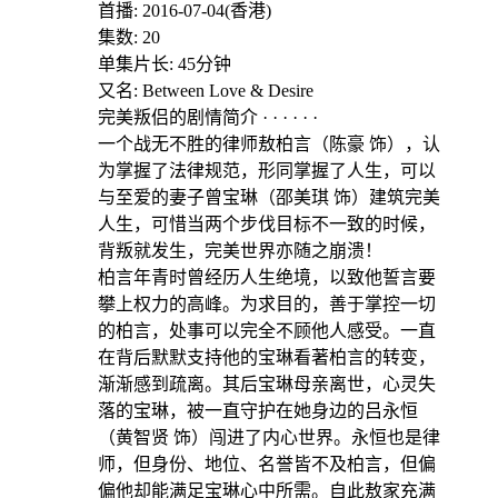
首播: 2016-07-04(香港)
集数: 20
单集片长: 45分钟
又名: Between Love & Desire
完美叛侣的剧情简介 · · · · · ·
一个战无不胜的律师敖柏言（陈豪 饰），认
为掌握了法律规范，形同掌握了人生，可以
与至爱的妻子曾宝琳（邵美琪 饰）建筑完美
人生，可惜当两个步伐目标不一致的时候，
背叛就发生，完美世界亦随之崩溃！
柏言年青时曾经历人生绝境，以致他誓言要
攀上权力的高峰。为求目的，善于掌控一切
的柏言，处事可以完全不顾他人感受。一直
在背后默默支持他的宝琳看著柏言的转变，
渐渐感到疏离。其后宝琳母亲离世，心灵失
落的宝琳，被一直守护在她身边的吕永恒
（黄智贤 饰）闯进了内心世界。永恒也是律
师，但身份、地位、名誉皆不及柏言，但偏
偏他却能满足宝琳心中所需。自此敖家充满