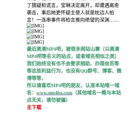
了猜疑和谎言，宝琳决定离开，却遭遇离奇
袭击，事后她更怀疑主使人就是枕边人柏
言！一连串事件将柏言推向绝望的深渊……
最近高清MP4吧，被很多网站山寨（以高清
MP4吧等名义的站点，或者域名相似之类）
我们始终没有也不会要求捐助、办理会员等
等这些利益行为，也没有QQ群号、博客、微
博等等，
所以请喜欢MP4吧的朋友，认准本站唯一域
名：
www.mp4ba.com
（其他域名一概与本站
点无关，请勿被骗）
主下载
：BT种子下载在页面的左上角，种子
请用IE浏览器点击或者另存为下载到本地，
再用BT软件或者迅雷等工具加载。
请大家尽量用种子下载，如果喜欢在线观看