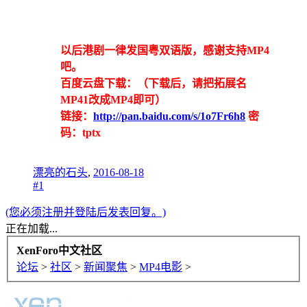
的，可以使用种子或者磁力链接把资源离线
到各种云盘或者使用迅雷影音等支持种子加
载的播放器。
以后港剧一律发国粤双语版，感谢支持MP4
吧。
百度云盘下载：（下载后，请把拓展名
MP41改成MP4即可）
链接：
http://pan.baidu.com/s/1o7Fr6h8
密
码：tptx
漂亮的石头
,
2016-08-18
#1
(您必须注册并登陆后发表回复。)
正在加载...
XenForo中文社区
论坛
>
社区
>
新闻聚焦
>
MP4电影
>