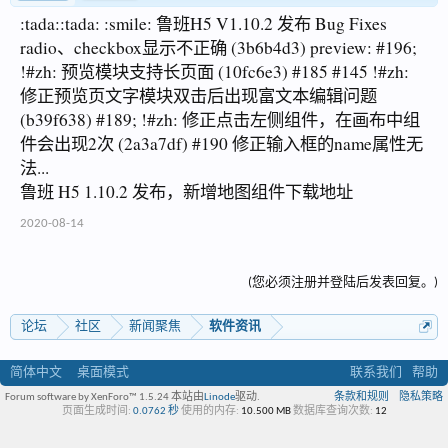
:tada::tada: :smile: 鲁班H5 V1.10.2 发布 Bug Fixes
radio、checkbox显示不正确 (3b6b4d3) preview: #196;
!#zh: 预览模块支持长页面 (10fc6e3) #185 #145 !#zh:
修正预览页文字模块双击后出现富文本编辑问题
(b39f638) #189; !#zh: 修正点击左侧组件，在画布中组
件会出现2次 (2a3a7df) #190 修正输入框的name属性无
法...
鲁班 H5 1.10.2 发布，新增地图组件下载地址
2020-08-14
(您必须注册并登陆后发表回复。)
论坛
社区
新闻聚焦
软件资讯
简体中文
桌面模式
联系我们
帮助
Forum software by XenForo™ 1.5.24
本站由
Linode
驱动.
条款和规则
隐私策略
页面生成时间:
0.0762 秒
使用的内存:
10.500 MB
数据库查询次数:
12