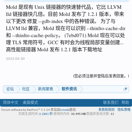
Mold 是现有 Unix 链接器的快速替代品，它比 LLVM
lld 链接器快几倍。目前 Mold 发布了 1.2.1 版本，带来
以下更改 修复 --gdb-index 中的各种错误。 为了与
LLVM lld 兼容，Mold 现在可以识别 --thinlto-cache-dir
和 --thinlto-cache-policy。 (7ebd071) Mold 现在可以处
理 TLS 常用符号，GCC 有时会为线程局部变量创建...
高性能链接器 Mold 发布 1.2.1 版本下载地址
2022-04-30
(您必须注册并登陆后发表回复。)
论坛
社区
新闻聚焦
软件资讯
简体中文
桌面模式
联系我们
帮助
Forum software by XenForo™ 1.5.24
本站由
Linode
驱动.
条款和规则
隐私策略
页面生成时间:
0.2881 秒
使用的内存:
10.495 MB
数据库查询次数:
11