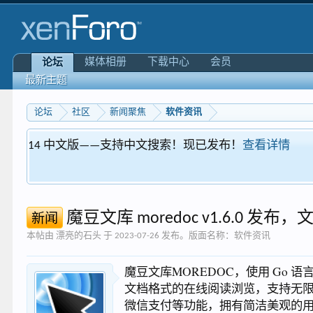
媒体相册
下载中心
会员
论坛
最新主题
论坛
社区
新闻聚焦
软件资讯
Xenforo 爱好
魔豆文库 moredoc v1.6.0
新闻
本帖由
漂亮的石头
于
2023-07-26
发布。版面名称：
软件资讯
魔豆文库MOREDOC，使用 Go 语言
文档格式的在线阅读浏览，支持无限
微信支付等功能，拥有简洁美观的用户