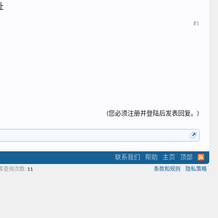
址
#1
(您必须注册并登陆后发表回复。)
联系我们
帮助
主页
顶部
库查询次数:
11
条款和规则
隐私策略