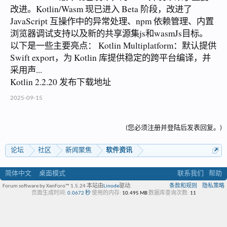
改进。Kotlin/Wasm 现已进入 Beta 阶段，改进了
JavaScript 互操作中的异常处理、npm 依赖管理、内置
浏览器调试支持以及新的共享源集js和wasmJs目标。
以下是一些主要亮点： Kotlin Multiplatform：默认提供
Swift export，为 Kotlin 库提供稳定的跨平台编译，并
采用声...
Kotlin 2.2.20 发布下载地址
2025-09-15
(您必须注册并登陆后发表回复。)
论坛
社区
新闻聚焦
软件资讯
简体中文
桌面模式
联系我们
帮助
Forum software by XenForo™ 1.5.24
本站由
Linode
驱动.
条款和规则
隐私策略
页面生成时间:
0.0672 秒
使用的内存:
10.495 MB
数据库查询次数:
11