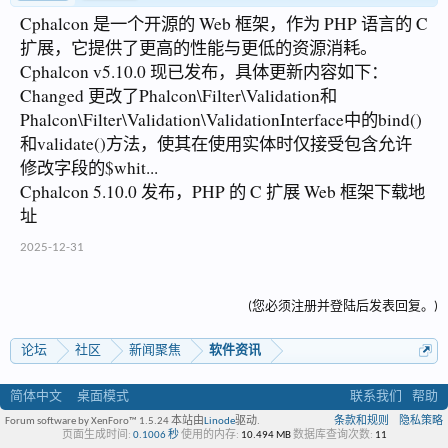
Cphalcon 是一个开源的 Web 框架，作为 PHP 语言的 C
扩展，它提供了更高的性能与更低的资源消耗。
Cphalcon v5.10.0 现已发布，具体更新内容如下：
Changed 更改了Phalcon\Filter\Validation和
Phalcon\Filter\Validation\ValidationInterface中的bind()
和validate()方法，使其在使用实体时仅接受包含允许
修改字段的$whit...
Cphalcon 5.10.0 发布，PHP 的 C 扩展 Web 框架下载地
址
2025-12-31
(您必须注册并登陆后发表回复。)
论坛
社区
新闻聚焦
软件资讯
简体中文
桌面模式
联系我们
帮助
Forum software by XenForo™ 1.5.24
本站由
Linode
驱动.
条款和规则
隐私策略
页面生成时间:
0.1006 秒
使用的内存:
10.494 MB
数据库查询次数:
11